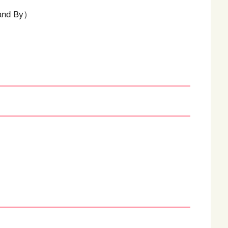
nd By）
）